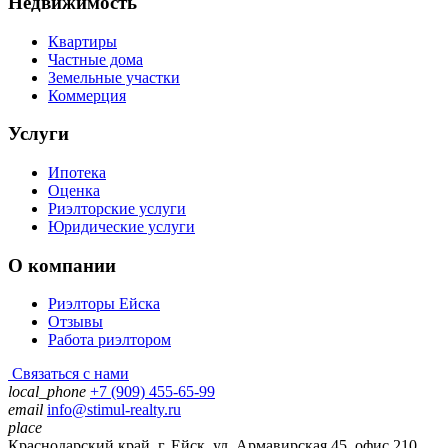
Недвижимость
Квартиры
Частные дома
Земельные участки
Коммерция
Услуги
Ипотека
Оценка
Риэлторские услуги
Юридические услуги
О компании
Риэлторы Ейска
Отзывы
Работа риэлтором
Связаться с нами
local_phone
+7 (909) 455-65-99
email
info@stimul-realty.ru
place
Краснодарский край, г. Ейск, ул. Армавирская 45, офис 210