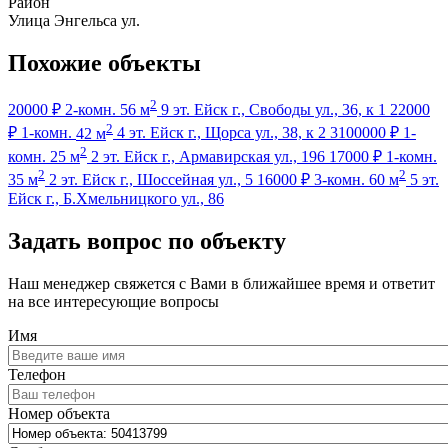
Район
Улица
Энгельса ул.
Похожие объекты
2
20000 ₽
2-комн.
56 м
9 эт.
Ейск г., Свободы ул., 36, к 1
22000
2
₽
1-комн.
42 м
4 эт.
Ейск г., Щорса ул., 38, к 2
3100000 ₽
1-
2
комн.
25 м
2 эт.
Ейск г., Армавирская ул., 196
17000 ₽
1-комн.
2
2
35 м
2 эт.
Ейск г., Шоссейная ул., 5
16000 ₽
3-комн.
60 м
5 эт.
Ейск г., Б.Хмельницкого ул., 86
Задать вопрос по объекту
Наш менеджер свяжется с Вами в ближайшее время и ответит
на все интересующие вопросы
Имя
Телефон
Номер объекта