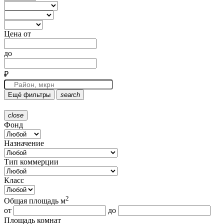
Цена от
до
₽
Ещё фильтры
search
close
Фонд
Назначение
Тип коммерции
Класс
2
Общая площадь м
от
до
Площадь комнат