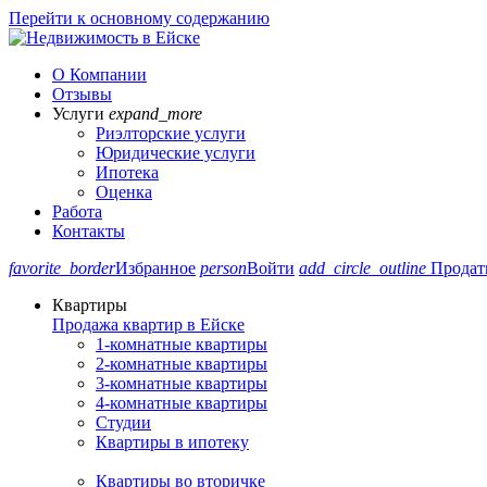
Перейти к основному содержанию
О Компании
Отзывы
Услуги
expand_more
Риэлторские услуги
Юридические услуги
Ипотека
Оценка
Работа
Контакты
favorite_border
Избранное
person
Войти
add_circle_outline
Продат
Квартиры
Продажа квартир в Ейске
1-комнатные квартиры
2-комнатные квартиры
3-комнатные квартиры
4-комнатные квартиры
Студии
Квартиры в ипотеку
Квартиры во вторичке