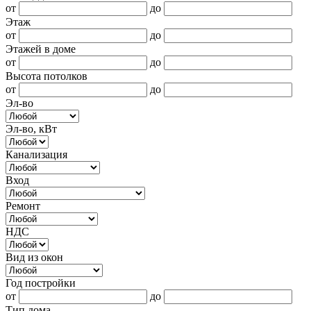
от
до
Этаж
от
до
Этажей в доме
от
до
Высота потолков
от
до
Эл-во
Эл-во, кВт
Канализация
Вход
Ремонт
НДС
Вид из окон
Год постройки
от
до
Тип дома