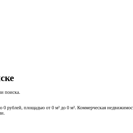
ске
и поиска.
о
0
рублей, площадью от
0
м² до
0
м². Коммерческая недвижимос
ли.