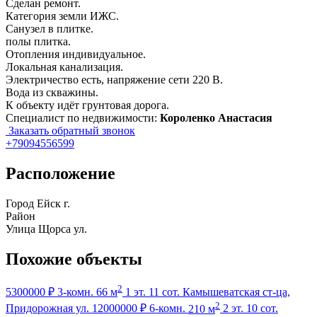
Сделан ремонт.
Категория земли ИЖС.
Санузел в плитке.
полы плитка.
Отопления индивидуальное.
Локальная канализация.
Электричество есть, напряжение сети 220 В.
Вода из скважины.
К объекту идёт грунтовая дорога.
Специалист по недвижимости:
Короленко Анастасия
Заказать обратный звонок
+79094556599
Расположение
Город
Ейск г.
Район
Улица
Щорса ул.
Похожие объекты
2
5300000 ₽
3-комн.
66 м
1 эт.
11 сот.
Камышеватская ст-ца,
2
Придорожная ул.
12000000 ₽
6-комн.
210 м
2 эт.
10 сот.