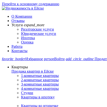
Перейти к основному содержанию
О Компании
Отзывы
Услуги
expand_more
Риэлторские услуги
Юридические услуги
Ипотека
Оценка
Работа
Контакты
favorite_border
Избранное
person
Войти
add_circle_outline
Продат
Квартиры
Продажа квартир в Ейске
1-комнатные квартиры
2-комнатные квартиры
3-комнатные квартиры
4-комнатные квартиры
Студии
Квартиры в ипотеку
Квартиры во вторичке