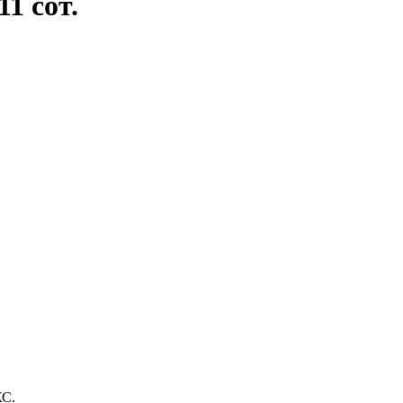
1 сот.
ЖС.