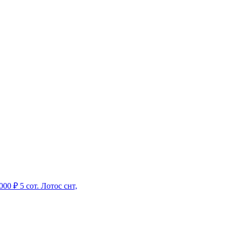
000 ₽
5 сот.
Лотос снт,