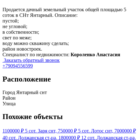
Продается дачный земельный участок общей площадью 5
соток в СНт Янтарный. Описание:
пустой;
не угловой;
в собственности;
свет по меже;
воду можно скважину сделать;
район новостроек.
Специалист по недвижимости:
Короленко Анастасия
Заказать обратный звонок
+79094556599
Расположение
Город
Янтарный снт
Район
Улица
Похожие объекты
1100000 ₽
5 сот.
Заря снт,
750000 ₽
5 сот.
Лотос снт,
7000000 ₽
40 сот.
Должанская ст-ца,
1800000 ₽
12 сот.
Должанская ст-ца,